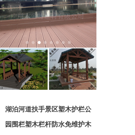
湖泊河道扶手景区塑木护栏公
园围栏塑木栏杆防水免维护木