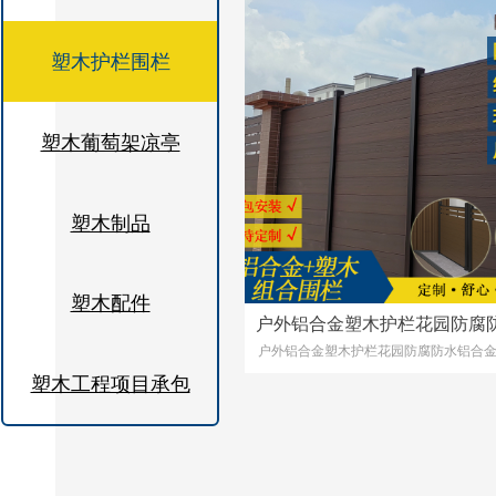
塑木护栏围栏
塑木葡萄架凉亭
塑木制品
塑木配件
户外铝合金塑木护栏花园防腐
户外铝合金塑木护栏花园防腐防水铝合
合金木塑围栏庭院改造木塑
栏庭院改造木塑围墙
塑木工程项目承包
全封闭式塑木铝合金共挤围墙