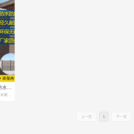
防水铝
金木塑围
围墙
上一页
1
下一页