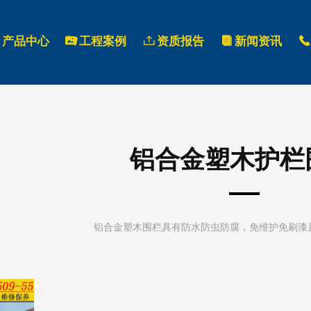
产品中心
끡
工程案例
ꄖ
资质报告
뀴
新闻资讯
끅
铝合金塑木护栏
铝合金塑木围栏具有防水防虫防腐，免维护免刷漆