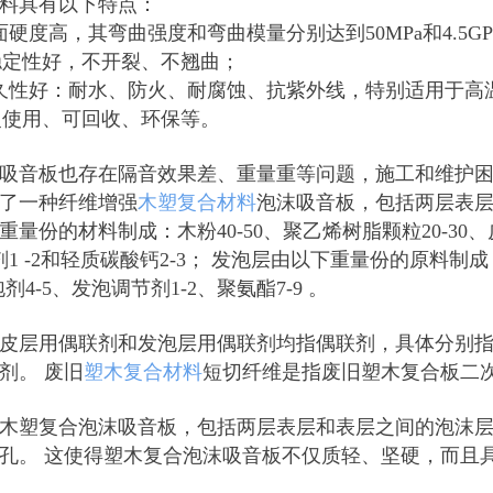
料具有以下特点：
面硬度高，其弯曲强度和弯曲模量分别达到50MPa和4.5G
寸稳定性好，不开裂、不翘曲；
久性好：耐水、防火、耐腐蚀、抗紫外线，特别适用于高温
重复使用、可回收、环保等。
吸音板也存在隔音效果差、重量重等问题，施工和维护
了一种纤维增强
木塑复合材料
泡沫吸音板，包括两层表层
重量份的材料制成：木粉40-50、聚乙烯树脂颗粒20-30、皮
剂1 -2和轻质碳酸钙2-3； 发泡层由以下重量份的原料制
泡剂4-5、发泡调节剂1-2、聚氨酯7-9 。
皮层用偶联剂和发泡层用偶联剂均指偶联剂，具体分别
剂。 废旧
塑木复合材料
短切纤维是指废旧塑木复合板二
木塑复合泡沫吸音板，包括两层表层和表层之间的泡沫层
孔。 这使得塑木复合泡沫吸音板不仅质轻、坚硬，而且