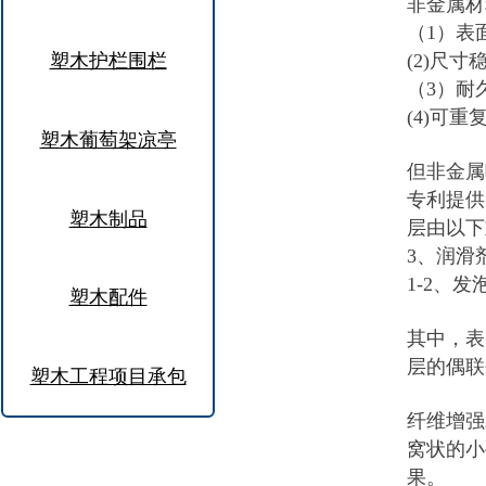
非金属材
（1）表
(2)尺
塑木护栏围栏
（3）耐
(4)可
塑木葡萄架凉亭
但非金属
专利提供
塑木制品
层由以下
3、润滑
1-2、发
塑木配件
其中，表
层的偶联
塑木工程项目承包
纤维增强
窝状的小
果。