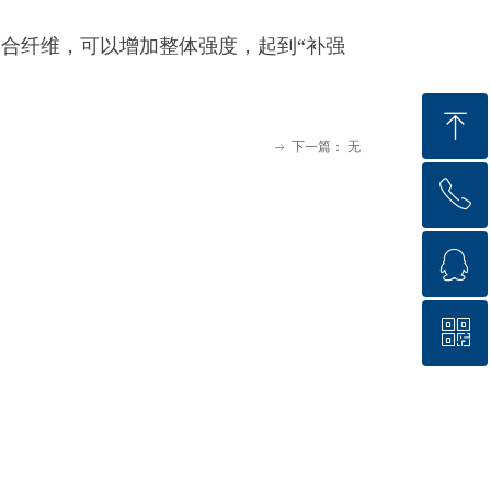
合纤维，可以增加整体强度，起到“补强
ꁸ
下一篇：
无
ꁹ
ꂅ
回到顶部
ꁗ
132-6509-5577
ꀥ
QQ客服
微信二维码