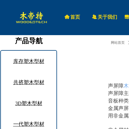
낀
首页
뀡
关于我们
끵
产品导航
网站首页
库存塑木型材
共挤塑木型材
声屏障
木
声屏障主
音板种类
3D塑木型材
金属声屏
用非金属
一代塑木型材