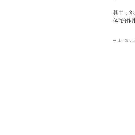
其中，泡
体”的作
上一篇：
ꂃ