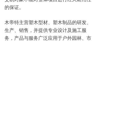
的保证。
木帝特主营塑木型材、塑木制品的研发、
生产、销售，并提供专业设计及施工服
务，产品与服务广泛应用于户外园林、市
政景观、别墅会所、酒店码头等场所，针
对户外的塑木地板、墙板、围栏、葡萄
架、凉亭、塑木屋等户外塑木项目，提供
方案设计、
效果图绘制、材料生产加
3D
工、现场安装施工、质保维修维护等一揽
子综合解决方案。
木帝特产品分为塑木型材、塑木制品、塑
木工程三大系列。
塑木型材主要供应普通一代塑木型材、
3D
深压纹塑木型材、二代共挤塑木型材。
塑木制品主要针对塑木周边应用进行深加